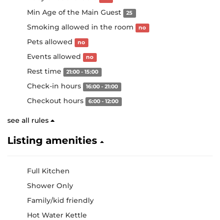
Min Age of the Main Guest
25
Smoking allowed in the room
no
Pets allowed
no
Events allowed
no
Rest time
21:00 - 15:00
Check-in hours
16:00 - 21:00
Checkout hours
6:00 - 12:00
see all rules
Listing amenities
Full Kitchen
Shower Only
Family/kid friendly
Hot Water Kettle