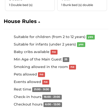
1 Double bed (s)
1 Bunk bed (s) double
House Rules
Suitable for children (from 2 to 12 years)
yes
Suitable for infants (under 2 years)
yes
Baby cribs available
no
Min Age of the Main Guest
25
Smoking allowed in the room
no
Pets allowed
no
Events allowed
no
Rest time
21:00 - 9:00
Check-in hours
16:00 - 21:00
Checkout hours
6:00 - 12:00