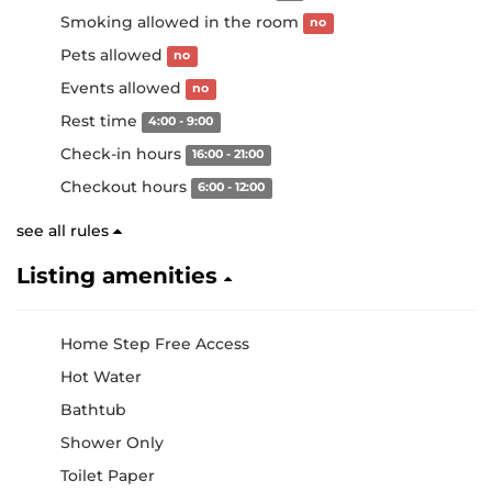
Smoking allowed in the room
no
Pets allowed
no
Events allowed
no
Rest time
4:00 - 9:00
Check-in hours
16:00 - 21:00
Checkout hours
6:00 - 12:00
see all rules
Listing amenities
Home Step Free Access
Hot Water
Bathtub
Shower Only
Toilet Paper