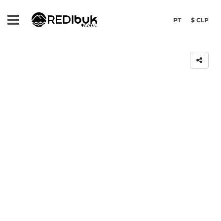
PT
$ CLP