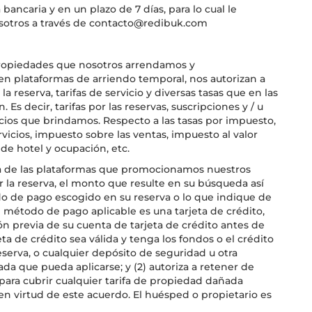
ancaria y en un plazo de 7 días, para lo cual le
sotros a través de contacto@redibuk.com
propiedades que nosotros arrendamos y
 plataformas de arriendo temporal, nos autorizan a
a reserva, tarifas de servicio y diversas tasas que en las
s decir, tarifas por las reservas, suscripciones y / u
vicios que brindamos. Respecto a las tasas por impuesto,
icios, impuesto sobre las ventas, impuesto al valor
e hotel y ocupación, etc.
a de las plataformas que promocionamos nuestros
 la reserva, el monto que resulte en su búsqueda así
do de pago escogido en su reserva o lo que indique de
 método de pago aplicable es una tarjeta de crédito,
ción previa de su cuenta de tarjeta de crédito antes de
eta de crédito sea válida y tenga los fondos o el crédito
eserva, o cualquier depósito de seguridad u otra
a que pueda aplicarse; y (2) autoriza a retener de
 para cubrir cualquier tarifa de propiedad dañada
 en virtud de este acuerdo. El huésped o propietario es