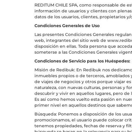
REDITUM CHILE SPA, como responsable de est
información de usuarios y clientes con plenas
datos de los usuarios, clientes, propietarios y/
Condiciones Generales de Uso
Las presentes Condiciones Generales regulan 
web, integrantes del sitio web de www.redibu
disposición en ellas. Toda persona que acced
someterse a las Condiciones Generales vigen
Condiciones de Servicio para los Huéspedes:
Misión de Redibuk: En Redibuk nos dedicamos
inmuebles propios o de terceros, amoblados y
de viajes de negocios y otros porque viajar e
naturaleza, con nuevas culturas, personas y fo
descubrir y vivir en aquellos lugares, pero d
Es así como hemos vuelto esta pasión en nues
primer nivel en aquellos destinos que sabemo
Búsqueda: Ponemos a disposición de los usu
promocionamos, el usuario puede colocar cri
tenemos propiedades, fechas de reserva y filt
búsqueda se basan en la relevancia para su bú