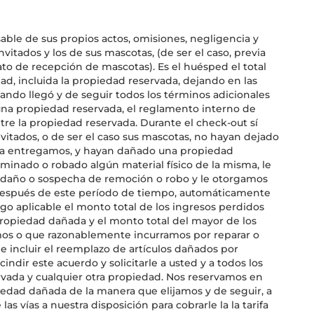
ble de sus propios actos, omisiones, negligencia y
vitados y los de sus mascotas, (de ser el caso, previa
ato de recepción de mascotas). Es el huésped el total
ad, incluida la propiedad reservada, dejando en las
ndo llegó y de seguir todos los términos adicionales
 una propiedad reservada, el reglamento interno de
tre la propiedad reservada. Durante el check-out sí
vitados, o de ser el caso sus mascotas, no hayan dejado
 la entregamos, y hayan dañado una propiedad
minado o robado algún material físico de la misma, le
o daño o sospecha de remoción o robo y le otorgamos
 Después de este período de tiempo, automáticamente
o aplicable el monto total de los ingresos perdidos
ropiedad dañada y el monto total del mayor de los
amos o que razonablemente incurramos por reparar o
 incluir el reemplazo de artículos dañados por
ndir este acuerdo y solicitarle a usted y a todos los
rvada y cualquier otra propiedad. Nos reservamos en
edad dañada de la manera que elijamos y de seguir, a
las vías a nuestra disposición para cobrarle la la tarifa