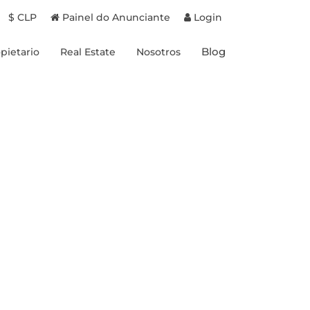
$ CLP
Painel do Anunciante
Login
Blog
pietario
Real Estate
Nosotros
Proyectos en Chile
Experiencias
Proyectos en Brasil
Destinos
Propiedades a la venta
Propietarios
Beneficios