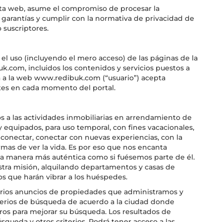
a web, asume el compromiso de procesar la
 garantías y cumplir con la normativa de privacidad de
o suscriptores.
el uso (incluyendo el mero acceso) de las páginas de la
k.com, incluidos los contenidos y servicios puestos a
a a la web www.redibuk.com (“usuario”) acepta
tes en cada momento del portal.
 a las actividades inmobiliarias en arrendamiento de
 equipados, para uso temporal, con fines vacacionales,
s conectar, conectar con nuevas experiencias, con la
rmas de ver la vida. Es por eso que nos encanta
e la manera más auténtica como si fuésemos parte de él.
tra misión, alquilando departamentos y casas de
s que harán vibrar a los huéspedes.
arios anuncios de propiedades que administramos y
terios de búsqueda de acuerdo a la ciudad donde
ros para mejorar su búsqueda. Los resultados de
squeda y otros criterios. Podrá tener acceso a las