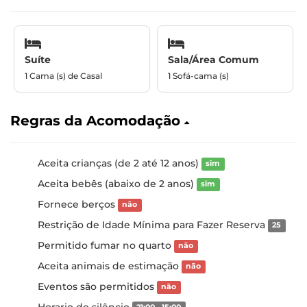
Suíte
Sala/Área Comum
1 Cama (s) de Casal
1 Sofá-cama (s)
Regras da Acomodação
Aceita crianças (de 2 até 12 anos)
sim
Aceita bebês (abaixo de 2 anos)
sim
Fornece berços
não
Restrição de Idade Mínima para Fazer Reserva
25
Permitido fumar no quarto
não
Aceita animais de estimação
não
Eventos são permitidos
não
Horario de silêncio