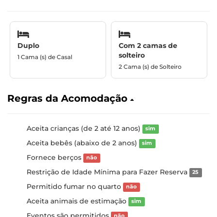
Duplo
Com 2 camas de
solteiro
1 Cama (s) de Casal
2 Cama (s) de Solteiro
Regras da Acomodação
Aceita crianças (de 2 até 12 anos)
sim
Aceita bebês (abaixo de 2 anos)
sim
Fornece berços
não
Restrição de Idade Mínima para Fazer Reserva
25
Permitido fumar no quarto
não
Aceita animais de estimação
sim
Eventos são permitidos
não