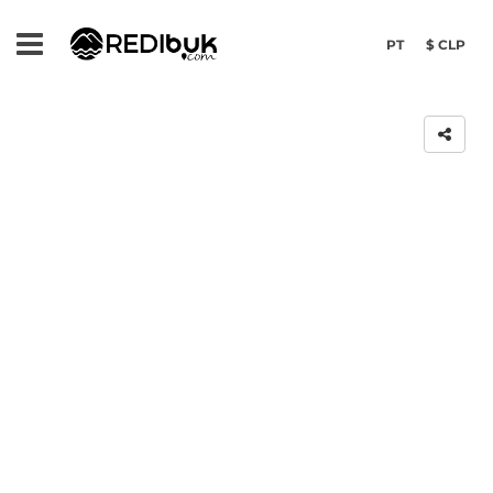
PT
$ CLP