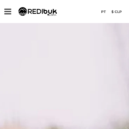
PT
$ CLP