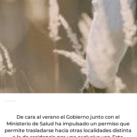
Todo lo que necesitas saber sobre el Permiso de Vacaciones
De cara al verano el Gobierno junto con el 
Ministerio de Salud ha impulsado un permiso que 
permite trasladarse hacia otras localidades distinta 