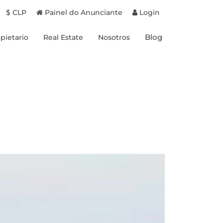
$ CLP
Painel do Anunciante
Login
Blog
pietario
Real Estate
Nosotros
Proyectos en Chile
Experiencias
Proyectos en Brasil
Destinos
Propiedades a la venta
Propietarios
Beneficios