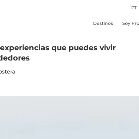
PT
Destinos
Soy Pro
Chile
Peru
 experiencias que puedes vivir
Colombia
ededores
Brasil
ostera