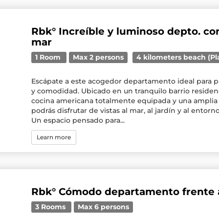
Rbk° Increíble y luminoso depto. con
mar
1 Room
Max 2 persons
4 kilometers beach (P
Escápate a este acogedor departamento ideal para par
y comodidad. Ubicado en un tranquilo barrio residen
cocina americana totalmente equipada y una amplia
podrás disfrutar de vistas al mar, al jardín y al entor
Un espacio pensado para...
Learn more
Rbk° Cómodo departamento frente 
3 Rooms
Max 6 persons