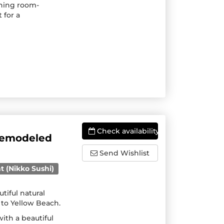
ining room-
 for a
Check availability
 remodeled
Send Wishlist
t (Nikko Sushi)
tiful natural
 to Yellow Beach.
ith a beautiful