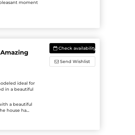
a pleasant moment
Check availability
 Amazing
Send Wishlist
odeled ideal for
d in a beautiful
ith a beautiful
he house ha...