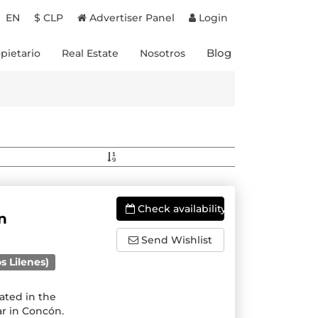
EN
$ CLP
Advertiser Panel
Login
Blog
pietario
Real Estate
Nosotros
Proyectos en Chile
Experiencias
Proyectos en Brasil
Destinos
Propiedades a la venta
Propietarios
Beneficios
Check availability
n
Send Wishlist
s Lilenes)
ated in the
ar in Concón.