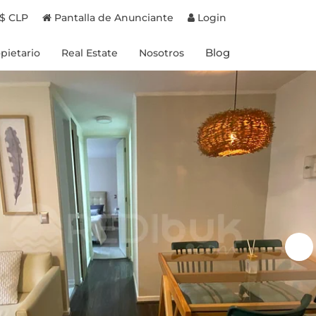
$ CLP
Pantalla de Anunciante
Login
Blog
pietario
Real Estate
Nosotros
Proyectos en Chile
Experiencias
Proyectos en Brasil
Destinos
Propiedades a la venta
Propietarios
Beneficios