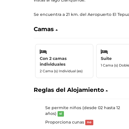
vistas al lago Llanquihue.
Se encuentra a 21 km. del Aeropuerto El Tepu
Camas
Con 2 camas
Suite
individuales
1 Cama (s) Dobl
2 Cama (s) Individual (es)
Reglas del Alojamiento
Se permite niños (desde 02 hasta 12
años)
sí
Proporciona cunas
no