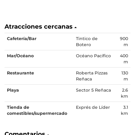
Atracciones cercanas
Cafetería/Bar
Tintico de
900
Botero
m
Mar/Océano
Océano Pacífico
400
m
Restaurante
Roberta Pizzas
130
Reñaca
m
Playa
Sector 5 Reñaca
2.6
km
Tienda de
Exprés de Líder
3.1
comestibles/supermercado
km
Comentarios