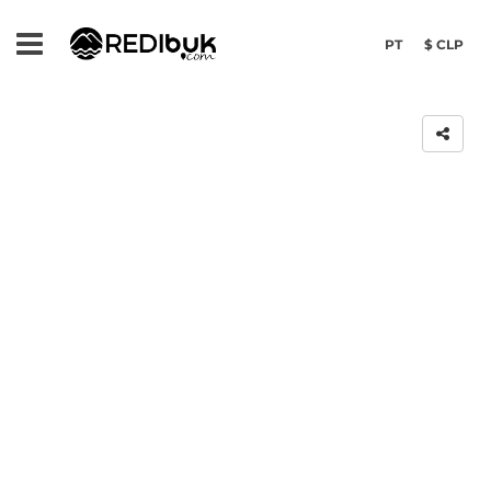
PT
$ CLP