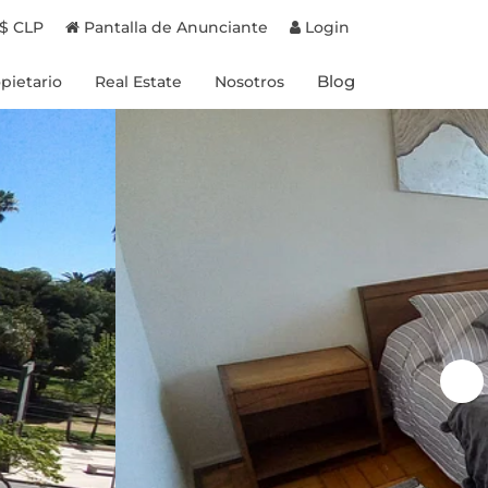
$ CLP
Pantalla de Anunciante
Login
Blog
pietario
Real Estate
Nosotros
Proyectos en Chile
Experiencias
Proyectos en Brasil
Destinos
Propiedades a la venta
Propietarios
Beneficios