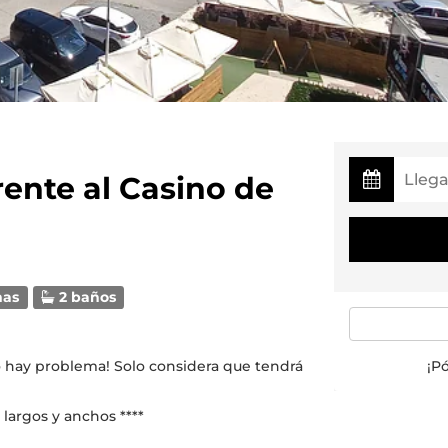
ente al Casino de
mas
2 baños
no hay problema! Solo considera que tendrá
¡P
 largos y anchos ****