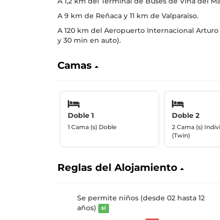
A 1,2 km del Terminal de Buses de Viña del Ma
A 9 km de Reñaca y 11 km de Valparaíso.
A 120 km del Aeropuerto Internacional Arturo 
y 30 min en auto).
Camas
Doble 1
Doble 2
1 Cama (s) Doble
2 Cama (s) Indivi
(Twin)
Reglas del Alojamiento
Se permite niños (desde 02 hasta 12
años)
sí