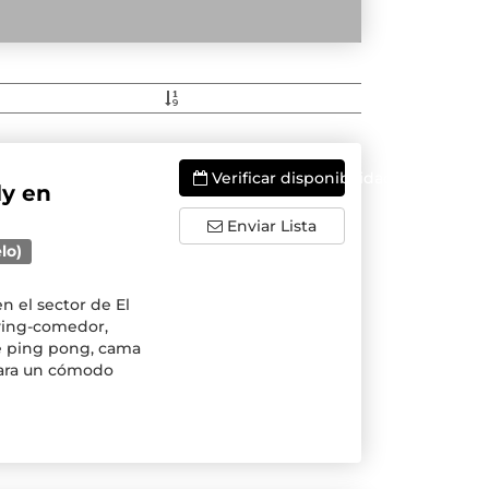
Verificar disponibilidade
ly en
Enviar Lista
lo)
n el sector de El
iving-comedor,
 de ping pong, cama
 para un cómodo