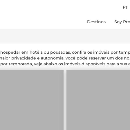
PT
Destinos
Soy Pro
Chile
Peru
Colombia
 hospedar em hotéis ou pousadas, confira os imóveis por te
Brasil
maior privacidade e autonomia, você pode reservar um dos no
 por temporada, veja abaixo os imóveis disponíveis para a sua e