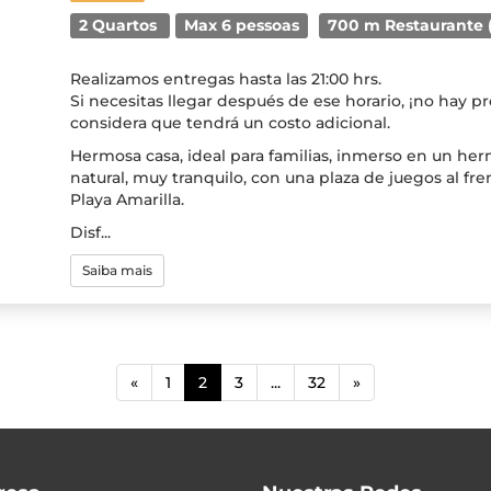
2 Quartos
Max 6 pessoas
700 m Restaurante (
Realizamos entregas hasta las 21:00 hrs.
Si necesitas llegar después de ese horario, ¡no hay p
considera que tendrá un costo adicional.
Hermosa casa, ideal para familias, inmerso en un he
natural, muy tranquilo, con una plaza de juegos al fre
Playa Amarilla.
Disf...
Saiba mais
(current)
«
1
2
3
...
32
»