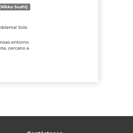
Nikko Sushi)
roblema! Solo
rmoso entorno
nte, cercano a