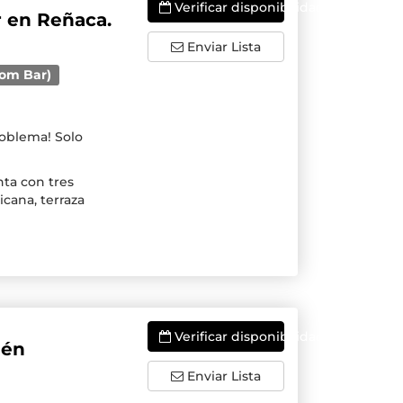
Verificar disponibilidade
 en Reñaca.
Enviar Lista
oom Bar)
roblema! Solo
nta con tres
icana, terraza
Verificar disponibilidade
ién
Enviar Lista