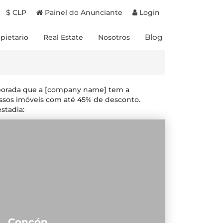
$ CLP
Painel do Anunciante
Login
Blog
pietario
Real Estate
Nosotros
Proyectos en Chile
Experiencias
Proyectos en Brasil
Destinos
Propiedades a la venta
Propietarios
mporada que a [company name] tem a
Beneficios
ssos imóveis com até 45% de desconto.
stadia:
Concón