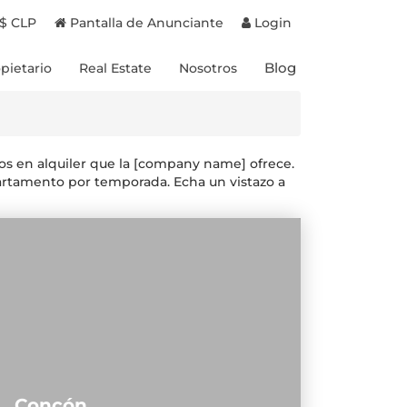
$ CLP
Pantalla de Anunciante
Login
Blog
pietario
Real Estate
Nosotros
Proyectos en Chile
Experiencias
Proyectos en Brasil
Destinos
Propiedades a la venta
Propietarios
os en alquiler que la [company name] ofrece.
Beneficios
partamento por temporada. Echa un vistazo a
Concón