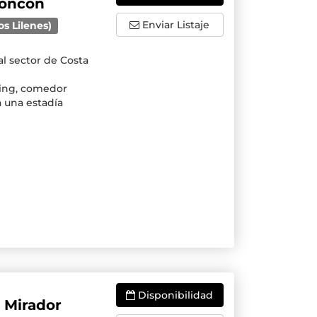
Concon
Enviar Listaje
os Lilenes)
l sector de Costa
iving, comedor
a una estadía
Disponibilidad
 Mirador