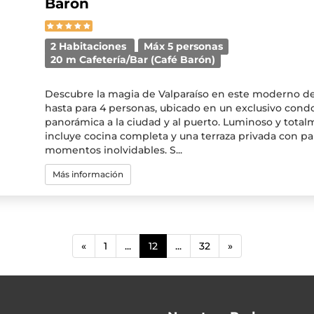
Barón
2 Habitaciones
Máx 5 personas
20 m Cafetería/Bar (Café Barón)
Descubre la magia de Valparaíso en este moderno 
hasta para 4 personas, ubicado en un exclusivo cond
panorámica a la ciudad y al puerto. Luminoso y tota
incluye cocina completa y una terraza privada con parr
momentos inolvidables. S...
Más información
(current)
«
1
...
12
...
32
»